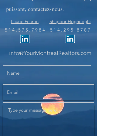
puissant, contactez-nous.
Laurie Fearon
Shapoor Hoghooghi
5 1 4 . 5 7 5 . 7 9 8 4
5 1 4 . 2 9 5 . 8 7 8 7
info@YourMontrealRealtors.com