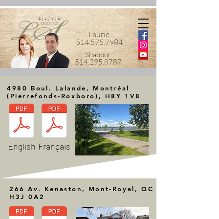
Laurie
514.575.7984
Shapoor
514.295.8787
4980 Boul. Lalande, Montréal
(Pierrefonds-Roxboro), H8Y 1V8
English
Français
266 Av. Kenaston, Mont-Royal, QC
H3J 0A2